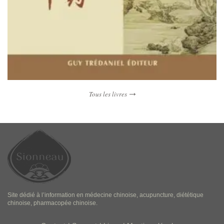
Tous les livres
Site dédié à l’information en médecine chinoise, acupuncture, diététique
chinoise, pharmacopée chinoise.