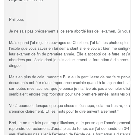
Philippe,
Je ne sais pas précisément si ce sera abordé lors de l’examen. Si vous p
Mais quand j’ai reçu les ouvrages de Chuzhen, j’ai fait les photocopies de 
l’école que vous savez en lui demandant si elle voulait bien me surligner l
leur examen de fin de première année. Elle a accepté de le faire, et j’ai
abordées par l’école dont je suis actuellement la formation à distance. D
dingue.
Mais en plus de cela, madame B. a eu la gentillesse de me faire parvenir
documents ont été d’une importance cruciale quand à la façon dont j’ai pr
sur toutes mes lacunes, que je pense je n’arriverais pas à combler d’ici 
semblaient encore trop “pointus” pour une première année, mais visible
Voilà pourquoi, lorsque quelque chose m’échappe, cela me frustre, et de pl
s’énonce clairement. Et les mots pour le dire arrivent aisément.”
Bref, je ne me fais pas trop d’illusions, et je pense que l’année prochaine
reprendre correctement. J’aurai plus de temps car j’ai demandé un 3/4 tem
vais d’ailleurs pas aller à l’examen de l’école de la formation à distance,