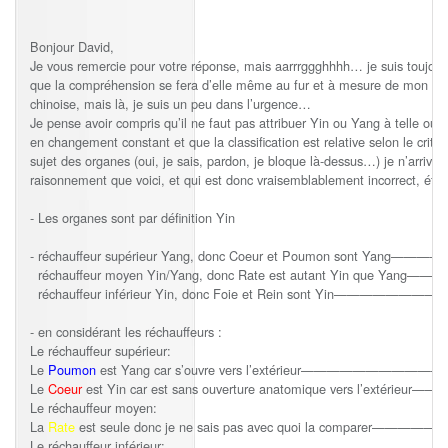
Bonjour David,
Je vous remercie pour votre réponse, mais aarrrggghhhh… je suis toujours
que la compréhension se fera d’elle même au fur et à mesure de mon av
chinoise, mais là, je suis un peu dans l’urgence…
Je pense avoir compris qu’il ne faut pas attribuer Yin ou Yang à telle ou 
en changement constant et que la classification est relative selon le critè
sujet des organes (oui, je sais, pardon, je bloque là-dessus…) je n’arrive p
raisonnement que voici, et qui est donc vraisemblablement incorrect, éta
- Les organes sont par définition Yin
- réchauffeur supérieur Yang, donc Coeur et Poumon sont Yang———
réchauffeur moyen Yin/Yang, donc Rate est autant Yin que Yang———-
réchauffeur inférieur Yin, donc Foie et Rein sont Yin———————
- en considérant les réchauffeurs :
Le réchauffeur supérieur:
Le
Poumon
est Yang car s’ouvre vers l’extérieur———————
Le
Coeur
est Yin car est sans ouverture anatomique vers l’extérieur—
Le réchauffeur moyen:
La
Rate
est seule donc je ne sais pas avec quoi la comparer————
Le réchauffeur inférieur: