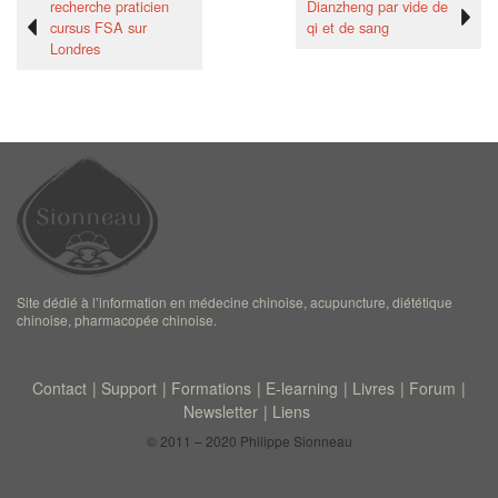
recherche praticien
Dianzheng par vide de
cursus FSA sur
qi et de sang
Londres
Site dédié à l’information en médecine chinoise, acupuncture, diététique
chinoise, pharmacopée chinoise.
Contact
Support
Formations
E-learning
Livres
Forum
Newsletter
Liens
© 2011 – 2020 Philippe Sionneau