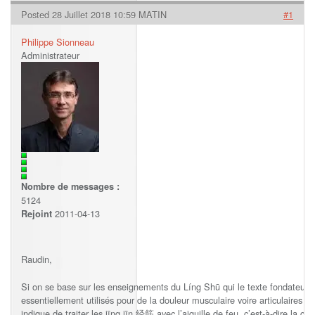
Posted 28 Juillet 2018 10:59 MATIN
#1
Philippe Sionneau
Administrateur
Nombre de messages :
5124
2011-04-13
Rejoint
Raudin,
Si on se base sur les enseignements du Líng Shū qui le texte fondateurs
essentiellement utilisés pour de la douleur musculaire voire articulaires e
indique de traiter les jīng jīn 经筋 avec l’aiguille de feu, c’est-à-dire la ca