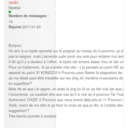
raudin
Newbie
Nombre de messages :
14
2017-01-20
Rejoint
Bonjour,
Un ami à un kyste synovial sur le poignet au niveau du 9 poumon, je rent
pas le soigner, mais j’aimerais juste avoir vos avis pour éclairer ma lanter
Il dit qu’il y a douleur à l’effort, le kyste est encore assez mou et fait un 
Pour un traitement, là ça s’arrête très vite :-) je pensais au point HE so
associé au point XI KONGZUI 6 Poumon pour libérer la stagnation de QI
Je me disait peut-être travailler sur les Jing Jin (tendino-musculaire) du 
en superficie!?
Mais de se que j’ai appris, on piqie le jing jin là où ça fait mal (se que j
l’occurrence, ça voudrait dire que vue qu’il à mal au 9 poumon Tai Yuan, i
Autrement CHIZE 5 Poumon que nous avons déjà pris et 11 Poumon Shao S
Voilà, merci de me dire si ça tient la route se que je dis, si j’oublie des
suggestion!?
Très bonne journée à tout(e)s