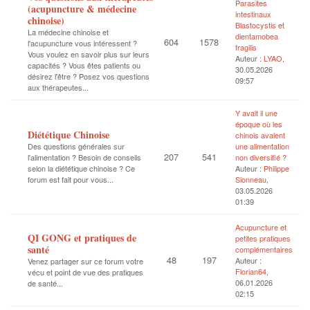
Parasites
(acupuncture & médecine
intestinaux
chinoise)
Blastocystis et
La médecine chinoise et
dientamobea
604
1578
l'acupuncture vous intéressent ?
fragilis
Vous voulez en savoir plus sur leurs
Auteur :
LYAO
,
capacités ? Vous êtes patients ou
30.05.2026
désirez l'être ? Posez vos questions
09:57
aux thérapeutes...
Y avait il une
époque où les
Diététique Chinoise
chinois avaient
Des questions générales sur
une alimentation
207
541
l'alimentation ? Besoin de conseils
non diversifié ?
selon la diététique chinoise ? Ce
Auteur :
Philippe
forum est fait pour vous...
Sionneau
,
03.05.2026
01:39
Acupuncture et
QI GONG et pratiques de
petites pratiques
santé
complémentaires
48
197
Auteur :
Venez partager sur ce forum votre
Florian64
,
vécu et point de vue des pratiques
06.01.2026
de santé...
02:15