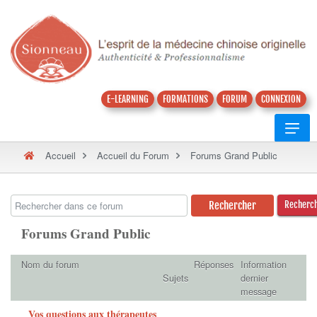
E-LEARNING
FORMATIONS
FORUM
CONNEXION
Accueil
Accueil du Forum
Forums Grand Public
Recherc
Forums Grand Public
Nom du forum
Réponses
Information
Sujets
dernier
message
Vos questions aux thérapeutes