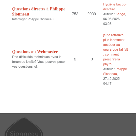
Hygiène bucco-
Questions directes à Philippe
dentaire
Sionneau
753
2039
Auteur :
Kengo
,
06.08.2026
Interroger Philippe Sionneau...
03:23
je ne retrouve
plus lcomment
accéder au
cours que j’ai fait
Questions au Webmaster
: comment
Des difficultés techniques avec le
2
3
prescrire la
forum ou le site? Vous pouvez poser
phyto
vos questions ici.
Auteur :
Philippe
Sionneau
,
27.12.2025
04:17