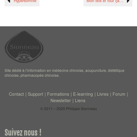
Hypersomnie
Mon dos et tout ça…
Site dédié à l’information en médecine chinoise, acupuncture, diététique
chinoise, pharmacopée chinoise.
Contact
Support
Formations
E-learning
Livres
Forum
Newsletter
Liens
© 2011 – 2020 Philippe Sionneau
Suivez nous !