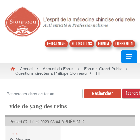
E-LEARNING
FORMATIONS
FORUM
CONNEXION
Accueil
Accueil du Forum
Forums Grand Public
Questions directes à Philippe Sionneau
Fil
Recherc
vide de yang des reins
Posted 07 Juillet 2023 08:04 APRÈS-MIDI
Leila
Sr. Member