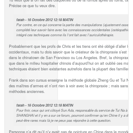
Précise ce que tu veux dire.
fatah - 16 Octobre 2012 12:18 MATIN
Par contre, en ce qui concerne la partie des manipulations (ajustement osseux
complété leur savoir faire avec les connaissances occidentales (ostéopathie, ch
intégré ces techniques comme ils l’ont fait avec l’auriculothérapie.
Probablement que les profs de Chris et les tiens ont été obligé d’aller lor
occidentaux, mais tu dois savoir que le créateur de la chiropraxie s’est to
dans le chinatown de San Francisco ou Los Angeles. Bref, la chiropraxie e
que dans le milieu hospitalier chinois d’aujourd’hui on ait oublié ces m
techniques étaient bien existantes autrefois dans la plupart des familles d
Frank dans son cursus enseigne la méthode globale Zheng Gu et Tui Na. L
des maîtres d’armes et n’ont rien à voir avec la chiropraxie ; mais sans d
méthodes anciennes.
fatah - 16 Octobre 2012 12:18 MATIN
Pour finir, ceux qui ont côtoyé Sun Ada, responsable du service de Tui Na à l’
SHANGHAI et il y en a sur ce forum, pourront confirmer qu’en Chine il y a des p
peut-être rares mais là je ne peux pas répondre à cette question.
Personne n’a dit qu’il n’y avait pas de pointure en Chine dans le monde d