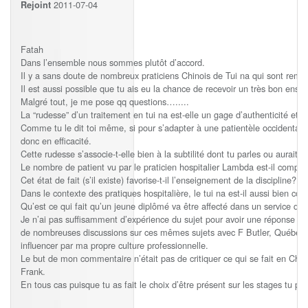
2011-07-04
Rejoint
Fatah
Dans l’ensemble nous sommes plutôt d’accord.
Il y a sans doute de nombreux praticiens Chinois de Tui na qui sont rem
Il est aussi possible que tu ais eu la chance de recevoir un très bon ens
Malgré tout, je me pose qq questions….....
La “rudesse” d’un traitement en tui na est-elle un gage d’authenticité et/
Comme tu le dit toi même, si pour s’adapter à une patientèle occidentale o
donc en efficacité.
Cette rudesse s’associe-t-elle bien à la subtilité dont tu parles ou aurait-e
Le nombre de patient vu par le praticien hospitalier Lambda est-il compat
Cet état de fait (s’il existe) favorise-t-il l’enseignement de la discipline???
Dans le contexte des pratiques hospitalière, le tui na est-il aussi bien c
Qu’est ce qui fait qu’un jeune diplômé va être affecté dans un service de 
Je n’ai pas suffisamment d’expérience du sujet pour avoir une réponse défin
de nombreuses discussions sur ces mêmes sujets avec F Butler, Québecprov
influencer par ma propre culture professionnelle.
Le but de mon commentaire n’était pas de critiquer ce qui se fait en Chi
Frank.
En tous cas puisque tu as fait le choix d’être présent sur les stages tu po