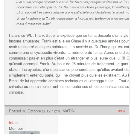
J’ai eu un prof qui répétait que si le Tui Na qu’on pratiquait n’était pas le Tui N
hospitalier ce n’était pas du Tui Na mais autre chose (massage, kinésithérapie
Et on pouvait très bien s’adapter à une patientèle occidentale en “y allant moins 
Vu de l’extérieur, le Tui Na “hospitalier” à l’air un peu barbare et c’est souvent
mais il reste très subtil.
Fatah, ce WE, Frank Butler a expliqué que ce tuina découle d’un style iss
histoire amusante. Frank est allé en Chine il y a quelques années pour ren
avoir rencontré quelques pointures, il a accédé au Dr Zhang qui est con
comme une encyclopédie vivante, la mémoire du tuina. Après une discuss
connaissait pas et en plus c’était un étranger et plus jeune que lui !!! Ce
qu’avait accompli Frank. Au bout de 25 minutes de traitement, le gars a s
étaient incroyables, d’une puissance phénoménale, qu’elles avaient dispa
simplement entendu parlé, qu’il ne croyait plus qu’elles existaient. Au 
Frank de lui apprendre certaines techniques du zhenggu tuina… Tout cela 
chinoise ou non chinoise, ont les compétences et les connaissances suffi
chinoise.
Posted 16 Octobre 2012 12:18 MATIN
#19
fatah
Member