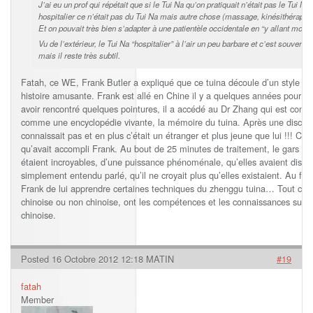
J’ai eu un prof qui répétait que si le Tui Na qu’on pratiquait n’était pas le Tui N
hospitalier ce n’était pas du Tui Na mais autre chose (massage, kinésithérapie
Et on pouvait très bien s’adapter à une patientèle occidentale en “y allant moins 
Vu de l’extérieur, le Tui Na “hospitalier” à l’air un peu barbare et c’est souvent
mais il reste très subtil.
Fatah, ce WE, Frank Butler a expliqué que ce tuina découle d’un style iss
histoire amusante. Frank est allé en Chine il y a quelques années pour ren
avoir rencontré quelques pointures, il a accédé au Dr Zhang qui est con
comme une encyclopédie vivante, la mémoire du tuina. Après une discuss
connaissait pas et en plus c’était un étranger et plus jeune que lui !!! Ce
qu’avait accompli Frank. Au bout de 25 minutes de traitement, le gars a s
étaient incroyables, d’une puissance phénoménale, qu’elles avaient dispa
simplement entendu parlé, qu’il ne croyait plus qu’elles existaient. Au 
Frank de lui apprendre certaines techniques du zhenggu tuina… Tout cela 
chinoise ou non chinoise, ont les compétences et les connaissances suffi
chinoise.
Posted 16 Octobre 2012 12:18 MATIN
#19
fatah
Member