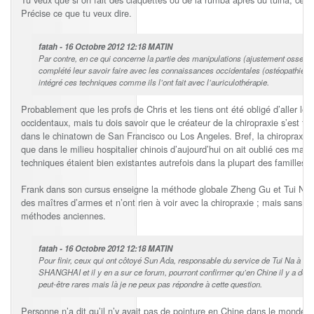
Précise ce que tu veux dire.
fatah - 16 Octobre 2012 12:18 MATIN
Par contre, en ce qui concerne la partie des manipulations (ajustement osseux
complété leur savoir faire avec les connaissances occidentales (ostéopathie, ch
intégré ces techniques comme ils l’ont fait avec l’auriculothérapie.
Probablement que les profs de Chris et les tiens ont été obligé d’aller lor
occidentaux, mais tu dois savoir que le créateur de la chiropraxie s’est to
dans le chinatown de San Francisco ou Los Angeles. Bref, la chiropraxie e
que dans le milieu hospitalier chinois d’aujourd’hui on ait oublié ces m
techniques étaient bien existantes autrefois dans la plupart des familles d
Frank dans son cursus enseigne la méthode globale Zheng Gu et Tui Na. L
des maîtres d’armes et n’ont rien à voir avec la chiropraxie ; mais sans d
méthodes anciennes.
fatah - 16 Octobre 2012 12:18 MATIN
Pour finir, ceux qui ont côtoyé Sun Ada, responsable du service de Tui Na à l’
SHANGHAI et il y en a sur ce forum, pourront confirmer qu’en Chine il y a des p
peut-être rares mais là je ne peux pas répondre à cette question.
Personne n’a dit qu’il n’y avait pas de pointure en Chine dans le monde d