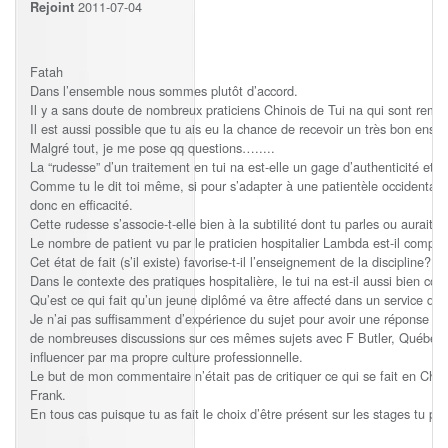
2011-07-04
Rejoint
Fatah
Dans l’ensemble nous sommes plutôt d’accord.
Il y a sans doute de nombreux praticiens Chinois de Tui na qui sont rem
Il est aussi possible que tu ais eu la chance de recevoir un très bon ens
Malgré tout, je me pose qq questions….....
La “rudesse” d’un traitement en tui na est-elle un gage d’authenticité et/
Comme tu le dit toi même, si pour s’adapter à une patientèle occidentale o
donc en efficacité.
Cette rudesse s’associe-t-elle bien à la subtilité dont tu parles ou aurait-e
Le nombre de patient vu par le praticien hospitalier Lambda est-il compat
Cet état de fait (s’il existe) favorise-t-il l’enseignement de la discipline???
Dans le contexte des pratiques hospitalière, le tui na est-il aussi bien c
Qu’est ce qui fait qu’un jeune diplômé va être affecté dans un service de 
Je n’ai pas suffisamment d’expérience du sujet pour avoir une réponse défin
de nombreuses discussions sur ces mêmes sujets avec F Butler, Québecprov
influencer par ma propre culture professionnelle.
Le but de mon commentaire n’était pas de critiquer ce qui se fait en Chi
Frank.
En tous cas puisque tu as fait le choix d’être présent sur les stages tu po