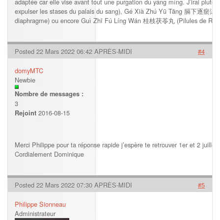
adaptée car elle vise avant tout une purgation du yáng míng. J’irai p
expulser les stases du palais du sang), Gé Xià Zhú Yū Tāng 膈下逐瘀汤 (Dé
diaphragme) ou encore Guì Zhī Fú Líng Wán 桂枝茯苓丸 (Pilules de Ramul
Posted 22 Mars 2022 06:42 APRÈS-MIDI
#4
domyMTC
Newbie
Nombre de messages :
3
2016-08-15
Rejoint
Merci Philippe pour ta réponse rapide j’espère te retrouver 1er et 2 juille
Cordialement Dominique
Posted 22 Mars 2022 07:30 APRÈS-MIDI
#5
Philippe Sionneau
Administrateur