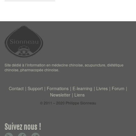
Site dédié à l’information en médecine chinoise, acupuncture, diététique
chinoise, pharmacopée chinoise.
Contact
Support
Formations
E-learning
Livres
Forum
Newsletter
Liens
© 2011 – 2020 Philippe Sionneau
Suivez nous !