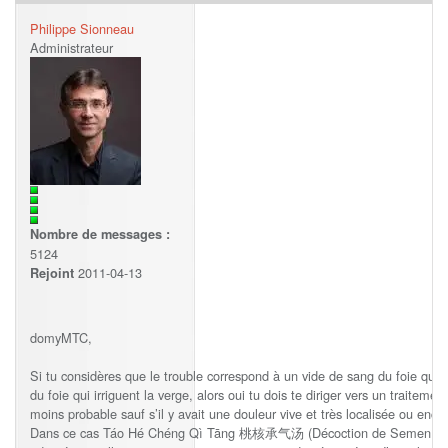
Philippe Sionneau
Administrateur
Nombre de messages :
5124
2011-04-13
Rejoint
domyMTC,
Si tu considères que le trouble correspond à un vide de sang du foie qui n
du foie qui irriguent la verge, alors oui tu dois te diriger vers un traiteme
moins probable sauf s’il y avait une douleur vive et très localisée ou enc
Dans ce cas Táo Hé Chéng Qì Tāng 桃核承气汤 (Décoction de Semen Pruni 