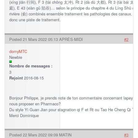
(xíng jiān 行间), F 3 (tài chōng 太冲), Rt 2 (dà dū 大都), Rt 3 (tài bái 太白
庭), E 43 (xiàn gǔ 陷谷)… selon le principe du chapitre 4 du Líng Shū qui e
rivière (俞) combinés ensemble traitement les pathologies des canaux. Car
donc une piste de traitement.
Posted 21 Mars 2022 05:13 APRÈS-MIDI
#2
domyMTC
Newbie
Nombre de messages :
3
2016-08-15
Rejoint
Bonjour Philippe, je prends note de ton commentaire concernant lapeyroni
nous proposer en Pharmaco?
Du style Yi Guan Jian pour stagnation qi F et Rt ou Tao He Cheng Qi Tan
Merci Dominique
Posted 22 Mars 2022 09:09 MATIN
#3