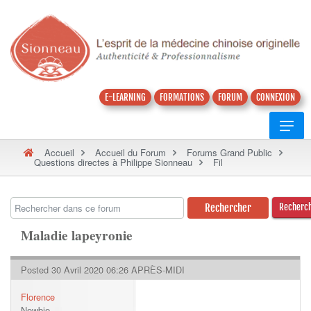
E-LEARNING
FORMATIONS
FORUM
CONNEXION
Accueil
Accueil du Forum
Forums Grand Public
Questions directes à Philippe Sionneau
Fil
Recherc
Maladie lapeyronie
Posted 30 Avril 2020 06:26 APRÈS-MIDI
Florence
Newbie