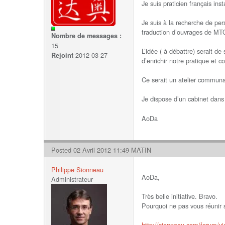
Je suis praticien français in
Je suis à la recherche de per
traduction d’ouvrages de MT
Nombre de messages :
15
L’idée ( à débattre) serait d
2012-03-27
Rejoint
d’enrichir notre pratique et 
Ce serait un atelier communa
Je dispose d’un cabinet dans 
AoDa
Posted 02 Avril 2012 11:49 MATIN
Philippe Sionneau
AoDa,
Administrateur
Très belle initiative. Bravo.
Pourquoi ne pas vous réunir 
http://sionneau.com/forum/v