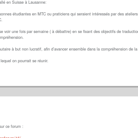
stallé en Suisse à Lausanne:
sonnes étudiantes en MTC ou praticiens qui seraient intéressés par des ateliers 
C.
e se voir une fois par semaine ( à débattre) en se fixant des objectifs de traduc
compréhension.
utaire à but non lucratif, afin d’avancer ensemble dans la compréhension de l
lequel on pourrait se réunir.
sur ce forum :
iewforum/16/