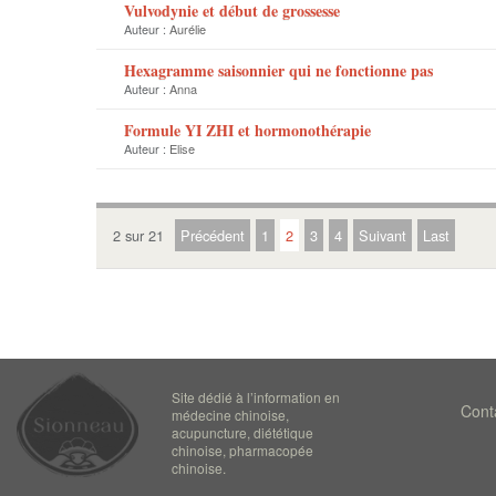
Vulvodynie et début de grossesse
Auteur :
Aurélie
Hexagramme saisonnier qui ne fonctionne pas
Auteur :
Anna
Formule YI ZHI et hormonothérapie
Auteur :
Elise
2 sur 21
Précédent
1
2
3
4
Suivant
Last
Site dédié à l’information en
Cont
médecine chinoise,
acupuncture, diététique
chinoise, pharmacopée
chinoise.