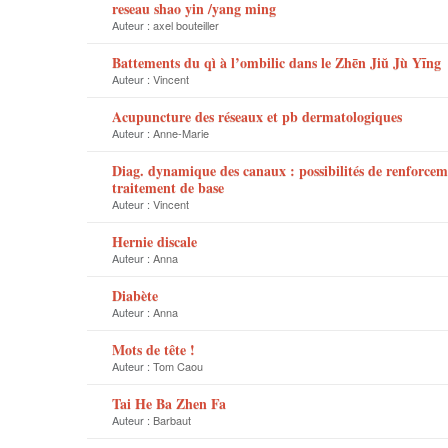
reseau shao yin /yang ming
Auteur :
axel bouteiller
Battements du qì à l’ombilic dans le Zhēn Jiŭ Jù Yīng
Auteur :
Vincent
Acupuncture des réseaux et pb dermatologiques
Auteur :
Anne-Marie
Diag. dynamique des canaux : possibilités de renforce
traitement de base
Auteur :
Vincent
Hernie discale
Auteur :
Anna
Diabète
Auteur :
Anna
Mots de tête !
Auteur :
Tom Caou
Tai He Ba Zhen Fa
Auteur :
Barbaut