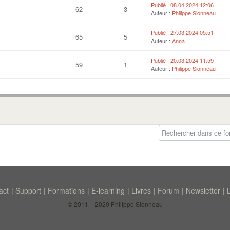
Publié : 08.04.2024 12:06
62
3
Auteur :
Philippe Sionneau
Publié : 27.03.2024 05:51
65
5
Auteur :
Anna
Publié : 20.03.2024 11:59
59
1
Auteur :
Philippe Sionneau
act
Support
Formations
E-learning
Livres
Forum
Newsletter
© 2011 – 2020 Philippe Sionneau