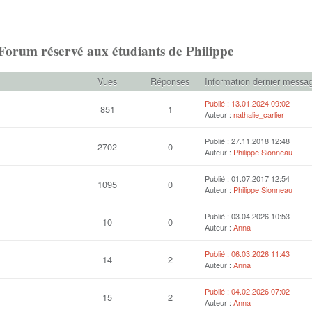
orum réservé aux étudiants de Philippe
Vues
Réponses
Information dernier messa
Publié : 13.01.2024 09:02
851
1
Auteur :
nathalie_carlier
Publié : 27.11.2018 12:48
2702
0
Auteur :
Philippe Sionneau
Publié : 01.07.2017 12:54
1095
0
Auteur :
Philippe Sionneau
Publié : 03.04.2026 10:53
10
0
Auteur :
Anna
Publié : 06.03.2026 11:43
14
2
Auteur :
Anna
Publié : 04.02.2026 07:02
15
2
Auteur :
Anna