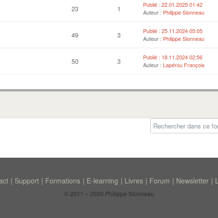
Publié : 22.01.2025 01:42
23
1
Auteur :
Philippe Sionneau
Publié : 25.11.2024 05:05
49
3
Auteur :
Philippe Sionneau
Publié : 18.11.2024 02:56
50
3
Auteur :
Lapérou François
act
Support
Formations
E-learning
Livres
Forum
Newsletter
© 2011 – 2020 Philippe Sionneau