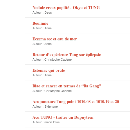
Nodule creux poplité - Okyu et TUNG
Auteur :
Dess
Boulimie
Auteur :
Anna
Eczema sec et eau de mer
Auteur :
Anna
Retour d’expérience Tung sur épilepsie
Auteur :
Christophe Cadène
Estomac qui brûle
Auteur :
Anna
Biao et cancer en termes de “Ba Gang”
Auteur :
Christophe Cadène
Acupuncture Tung point 1010.08 et 1010.19 et 20
Auteur :
Stéphane
Acu TUNG - traiter un Dupuytren
Auteur :
marie lotus