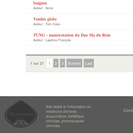
Saignée
Auteur :
Anna
Vendée globe
Auteur :
Tom Caou
TUNG - numérotation du Dao Ma du Rein
Auteur :
Lapérou François
1 sur 21
1
2
3
Suivant
Last
Site dédié à l’information en
Cont
médecine chinoise,
acupuncture, diététique
chinoise, pharmacopée
chinoise.