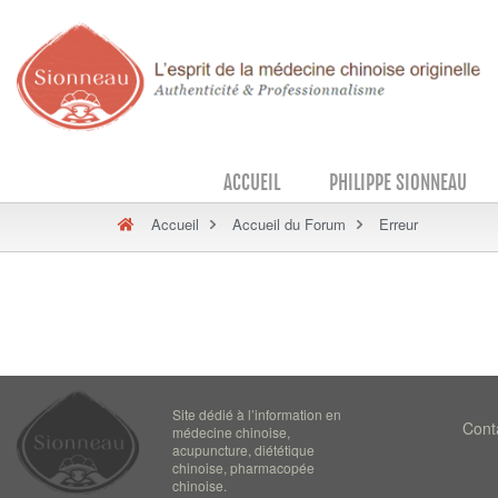
ACCUEIL
PHILIPPE SIONNEAU
Accueil
Accueil du Forum
Erreur
Site dédié à l’information en
Cont
médecine chinoise,
acupuncture, diététique
chinoise, pharmacopée
chinoise.