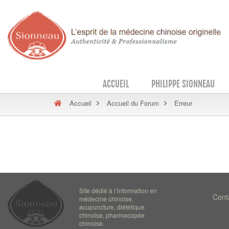
ACCUEIL
PHILIPPE SIONNEAU
Accueil
Accueil du Forum
Erreur
Site dédié à l’information en
Cont
médecine chinoise,
acupuncture, diététique
chinoise, pharmacopée
chinoise.