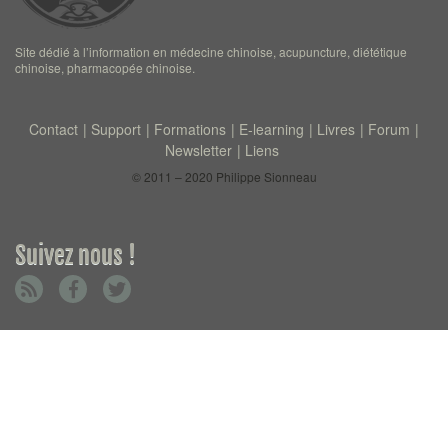
Site dédié à l’information en médecine chinoise, acupuncture, diététique
chinoise, pharmacopée chinoise.
Contact
Support
Formations
E-learning
Livres
Forum
Newsletter
Liens
© 2011 – 2020 Philippe Sionneau
Suivez nous !