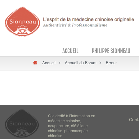
ACCUEIL
PHILIPPE SIONNEAU
Accueil
Accueil du Forum
Erreur
Site dédié à l’information en
Cont
médecine chinoise,
acupuncture, diététique
chinoise, pharmacopée
chinoise.