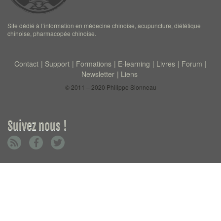
Site dédié à l’information en médecine chinoise, acupuncture, diététique
chinoise, pharmacopée chinoise.
Contact
Support
Formations
E-learning
Livres
Forum
Newsletter
Liens
© 2011 – 2020 Philippe Sionneau
Suivez nous !