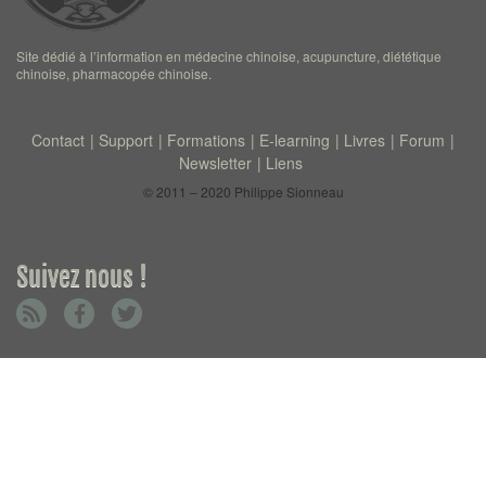
Site dédié à l’information en médecine chinoise, acupuncture, diététique
chinoise, pharmacopée chinoise.
Contact
Support
Formations
E-learning
Livres
Forum
Newsletter
Liens
© 2011 – 2020 Philippe Sionneau
Suivez nous !