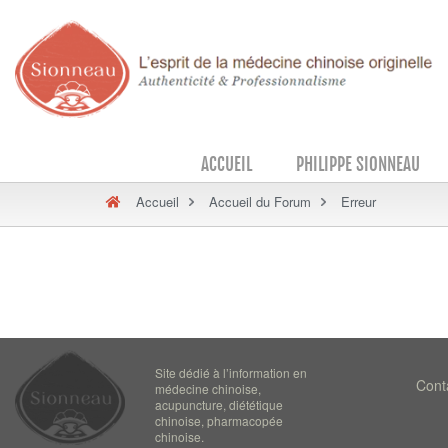
ACCUEIL
PHILIPPE SIONNEAU
Accueil
Accueil du Forum
Erreur
Site dédié à l’information en
Cont
médecine chinoise,
acupuncture, diététique
chinoise, pharmacopée
chinoise.