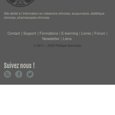
Site dédié à l’information en médecine chinoise, acupuncture, diététique
chinoise, pharmacopée chinoise.
Contact
Support
Formations
E-learning
Livres
Forum
Newsletter
Liens
© 2011 – 2020 Philippe Sionneau
Suivez nous !