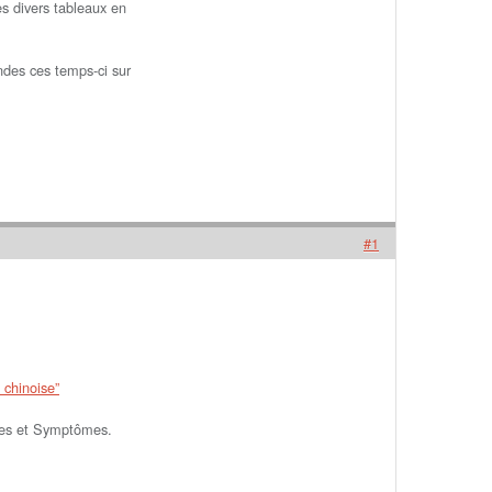
es divers tableaux en
des ces temps-ci sur
#1
chinoise”
adies et Symptômes.