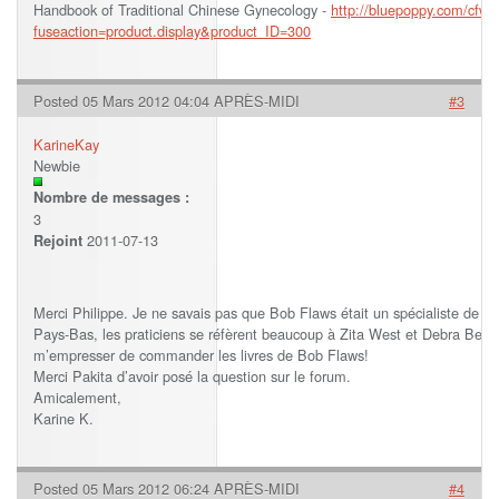
Handbook of Traditional Chinese Gynecology -
http://bluepoppy.com/cfwe
fuseaction=product.display&product_ID=300
Posted 05 Mars 2012 04:04 APRÈS-MIDI
#3
KarineKay
Newbie
Nombre de messages :
3
2011-07-13
Rejoint
Merci Philippe. Je ne savais pas que Bob Flaws était un spécialiste de la g
Pays-Bas, les praticiens se réfèrent beaucoup à Zita West et Debra Betts 
m’empresser de commander les livres de Bob Flaws!
Merci Pakita d’avoir posé la question sur le forum.
Amicalement,
Karine K.
Posted 05 Mars 2012 06:24 APRÈS-MIDI
#4