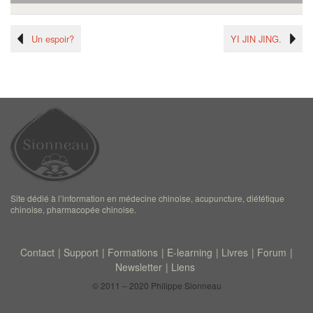
Un espoir?
YI JIN JING.
Site dédié à l’information en médecine chinoise, acupuncture, diététique
chinoise, pharmacopée chinoise.
Contact
Support
Formations
E-learning
Livres
Forum
Newsletter
Liens
© 2011 – 2020 Philippe Sionneau