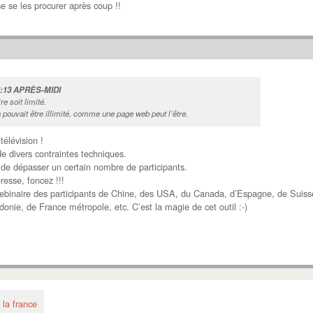
e se les procurer après coup !!
6:13 APRÈS-MIDI
e soit limité.
pouvait être illimité, comme une page web peut l’être.
élévision !
e divers contraintes techniques.
de dépasser un certain nombre de participants.
éresse, foncez !!!
ebinaire des participants de Chine, des USA, du Canada, d’Espagne, de Suiss
onie, de France métropole, etc. C’est la magie de cet outil :-)
 la france