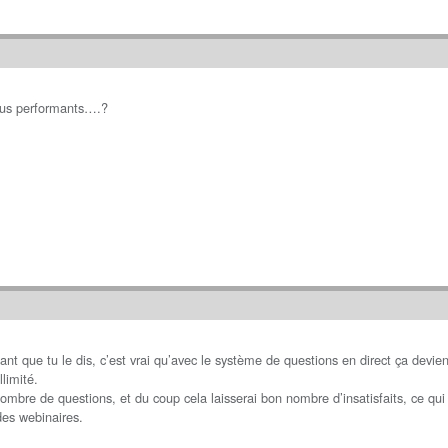
plus performants….?
t que tu le dis, c’est vrai qu’avec le système de questions en direct ça deviendr
llimité.
 nombre de questions, et du coup cela laisserai bon nombre d’insatisfaits, ce qui
des webinaires.