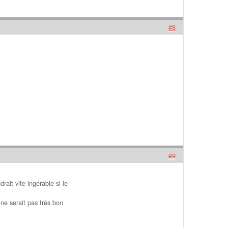
#8
#9
ait vite ingérable si le
 ne serait pas très bon