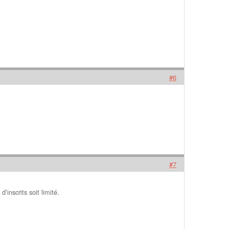
#6
#7
’inscrits soit limité.