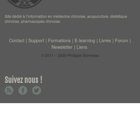
Site dédié à l’information en médecine chinoise, acupuncture, diététique
chinoise, pharmacopée chinoise.
Contact
Support
Formations
E-learning
Livres
Forum
Newsletter
Liens
© 2011 – 2020 Philippe Sionneau
Suivez nous !