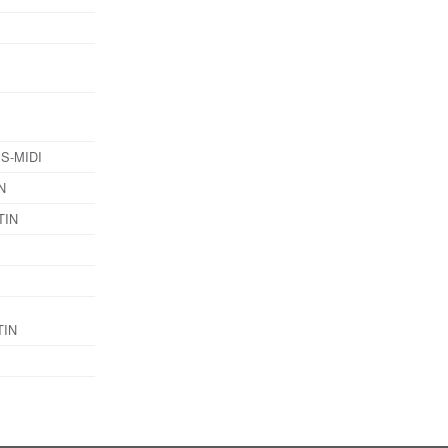
ÈS-MIDI
N
TIN
TIN