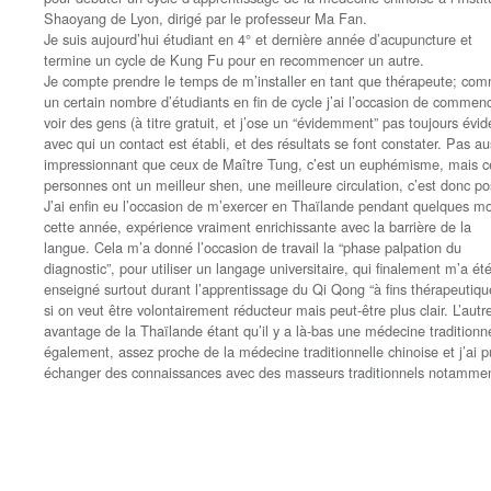
Shaoyang de Lyon, dirigé par le professeur Ma Fan.
Je suis aujourd’hui étudiant en 4° et dernière année d’acupuncture et
termine un cycle de Kung Fu pour en recommencer un autre.
Je compte prendre le temps de m’installer en tant que thérapeute; co
un certain nombre d’étudiants en fin de cycle j’ai l’occasion de commen
voir des gens (à titre gratuit, et j’ose un “évidemment” pas toujours évid
avec qui un contact est établi, et des résultats se font constater. Pas au
impressionnant que ceux de Maître Tung, c’est un euphémisme, mais c
personnes ont un meilleur shen, une meilleure circulation, c’est donc pos
J’ai enfin eu l’occasion de m’exercer en Thaïlande pendant quelques mo
cette année, expérience vraiment enrichissante avec la barrière de la
langue. Cela m’a donné l’occasion de travail la “phase palpation du
diagnostic”, pour utiliser un langage universitaire, qui finalement m’a ét
enseigné surtout durant l’apprentissage du Qi Qong “à fins thérapeutiqu
si on veut être volontairement réducteur mais peut-être plus clair. L’autr
avantage de la Thaïlande étant qu’il y a là-bas une médecine traditionne
également, assez proche de la médecine traditionnelle chinoise et j’ai p
échanger des connaissances avec des masseurs traditionnels notammen