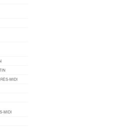
N
TIN
PRÈS-MIDI
ÈS-MIDI