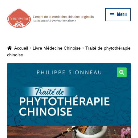
Aller
Aller
Menu
à
au
la
contenu
ACCUEIL
navigation
PHILIPPE SIONNEAU
Accueil
Livre Médecine Chinoise
Traité de phytothérapie
chinoise
MÉDECINE CHINOISE
FORMATION MÉDECINE CHINOISE
LIVRE MÉDECINE CHINOISE
FORUM