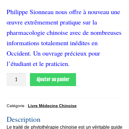
Philippe Sionneau nous offre à nouveau une
œuvre extrêmement pratique sur la
pharmacologie chinoise avec de nombreuses
informations totalement inédites en
Occident. Un ouvrage précieux pour
l’étudiant et le praticien.
quantité
Ajouter au panier
de
Traité
de
phytothérapie
Catégorie :
Livre Médecine Chinoise
chinoise
Description
Le traité de phytothérapie chinoise est un véritable guide