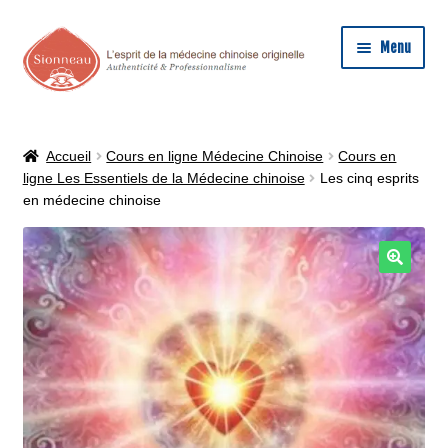
Aller
Aller
Menu
à
au
la
contenu
ACCUEIL
navigation
PHILIPPE SIONNEAU
Accueil
Cours en ligne Médecine Chinoise
Cours en
ligne Les Essentiels de la Médecine chinoise
Les cinq esprits
MÉDECINE CHINOISE
en médecine chinoise
FORMATION MÉDECINE CHINOISE
LIVRE MÉDECINE CHINOISE
FORUM