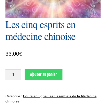
Les cinq esprits en
médecine chinoise
33,00
€
quantité
Ajouter au panier
de
Les
cinq
esprits
Catégorie :
Cours en ligne Les Essentiels de la Médecine
chinoise
en