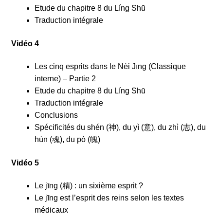
Etude du chapitre 8 du Líng Shū
Traduction intégrale
Vidéo 4
Les cinq esprits dans le Nèi Jīng (Classique
interne) – Partie 2
Etude du chapitre 8 du Líng Shū
Traduction intégrale
Conclusions
Spécificités du shén (神), du yì (意), du zhì (志), du
hún (魂), du pò (魄)
Vidéo 5
Le jīng (精) : un sixième esprit ?
Le jīng est l’esprit des reins selon les textes
médicaux