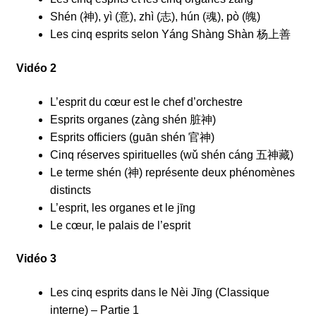
Shén (神), yì (意), zhì (志), hún (魂), pò (魄)
Les cinq esprits selon Yáng Shàng Shàn 杨上善
Vidéo 2
L’esprit du cœur est le chef d’orchestre
Esprits organes (zàng shén 脏神)
Esprits officiers (guān shén 官神)
Cinq réserves spirituelles (wǔ shén cáng 五神藏)
Le terme shén (神) représente deux phénomènes
distincts
L’esprit, les organes et le jīng
Le cœur, le palais de l’esprit
Vidéo 3
Les cinq esprits dans le Nèi Jīng (Classique
interne) – Partie 1