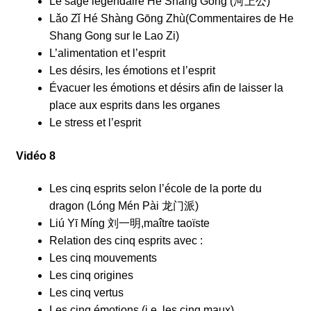
Le sage légendaire Hé Shàng Gōng (河上公)
Lǎo Zǐ Hé Shàng Gōng Zhù(Commentaires de He
Shang Gong sur le Lao Zi)
L’alimentation et l’esprit
Les désirs, les émotions et l’esprit
Évacuer les émotions et désirs afin de laisser la
place aux esprits dans les organes
Le stress et l’esprit
Vidéo 8
Les cinq esprits selon l’école de la porte du
dragon (Lóng Mén Pài 龙门派)
Liú Yī Míng 刘一明,maître taoïste
Relation des cinq esprits avec :
Les cinq mouvements
Les cinq origines
Les cinq vertus
Les cinq émotions (i.e. les cinq maux)