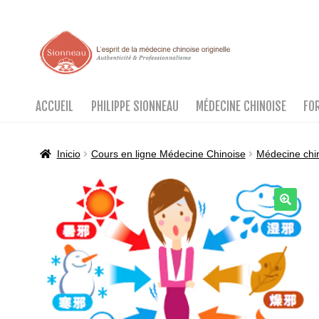
Ir
Ir
a
al
la
contenido
navegación
ACCUEIL
PHILIPPE SIONNEAU
MÉDECINE CHINOISE
FO
Inicio
Cours en ligne Médecine Chinoise
Médecine chi