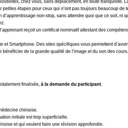
sibilités, chez vous, sans déplacement, en toute tranquillité. L
r petites étapes pour ceux qui n’ont pas toujours beaucoup de 
 d’apprentissage non-stop, sans attendre quoi que ce soit, ni q
ez.
l’apprenant reçoit un certificat nominatif attestant des compéte
ette et Smartphone. Des sites spécifiques vous permettent d’avoi
bénéficier de la grande qualité de l’image et du son des cours. I
totalement finalisée,
à la demande du participant
.
médecine chinoise.
ion initiale est trop superficielle.
oise et qui veulent faire une révision approfondie.