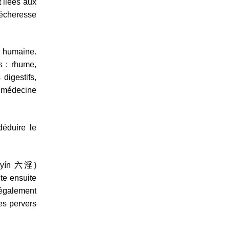
 liées aux
 sécheresse
é humaine.
s : rhume,
digestifs,
a médecine
déduire le
iù yín 六淫)
te ensuite
 également
les pervers