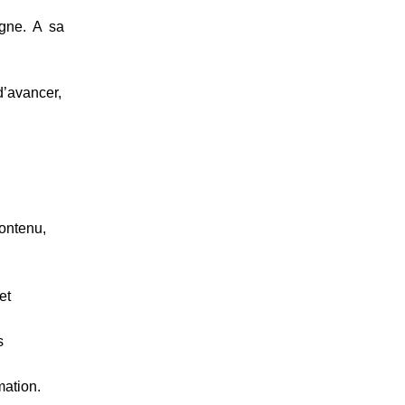
igne. A sa
d’avancer,
contenu,
et
s
mation.