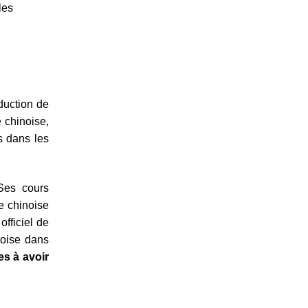
les
oduction de
 chinoise,
és dans les
 Ses cours
e chinoise
officiel de
noise dans
es à avoir