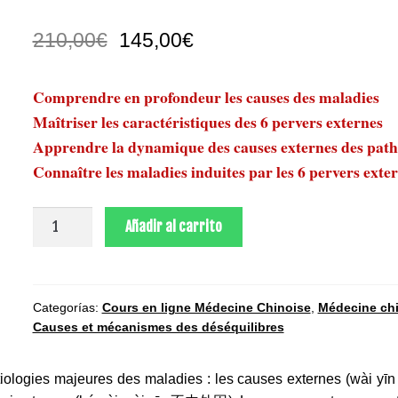
210,00
€
145,00
€
Comprendre en profondeur les causes des maladies
Maîtriser les caractéristiques des 6 pervers externes
Apprendre la dynamique des causes externes des path
Connaître les maladies induites par les 6 pervers exte
Causes
Añadir al carrito
externes
des
maladies
de
Categorías:
Cours en ligne Médecine Chinoise
,
Médecine chi
Causes et mécanismes des déséquilibres
la
médecine
chinoise
iologies majeures des maladies : les causes externes (wài yī
–