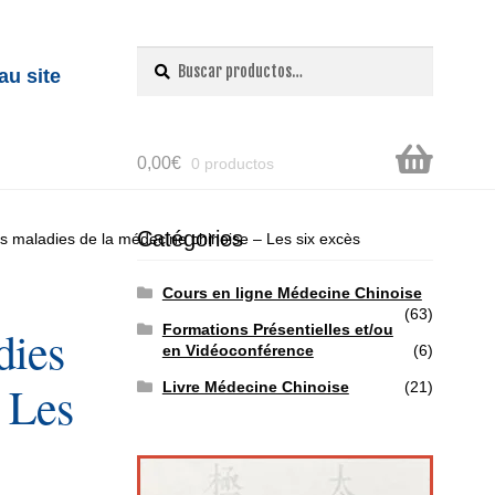
Buscar
Buscar
au site
por:
0,00
€
0 productos
Catégories
 maladies de la médecine chinoise – Les six excès
Cours en ligne Médecine Chinoise
(63)
Formations Présentielles et/ou
dies
en Vidéoconférence
(6)
 Les
Livre Médecine Chinoise
(21)