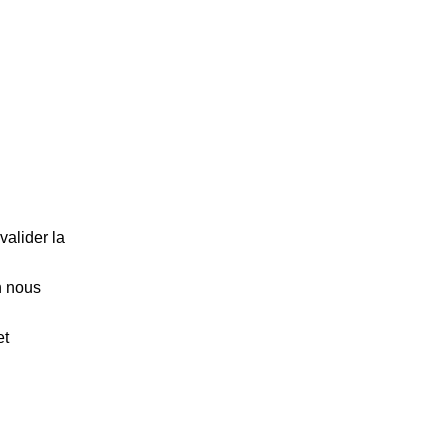
valider la
n nous
et