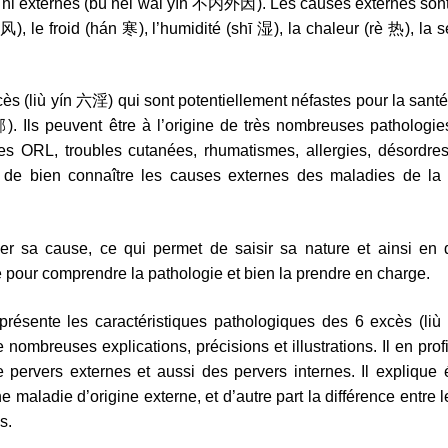
s, ni externes (bú nèi wài yīn 不内外因). Les causes externes sont
Les
风), le froid (hán 寒), l’humidité (shī 湿), la chaleur (rè 热), la
six
excès
cantidad
cès (liù yín 六淫) qui sont potentiellement néfastes pour la sant
 Ils peuvent être à l’origine de très nombreuses pathologie
 ORL, troubles cutanées, rhumatismes, allergies, désordres 
nt de bien connaître les causes externes des maladies de l
er sa cause, ce qui permet de saisir sa nature et ainsi en 
le pour comprendre la pathologie et bien la prendre en charge.
présente les caractéristiques pathologiques des 6 excès (l
mbreuses explications, précisions et illustrations. Il en profi
pervers externes et aussi des pervers internes. Il explique
e maladie d’origine externe, et d’autre part la différence entre 
s.