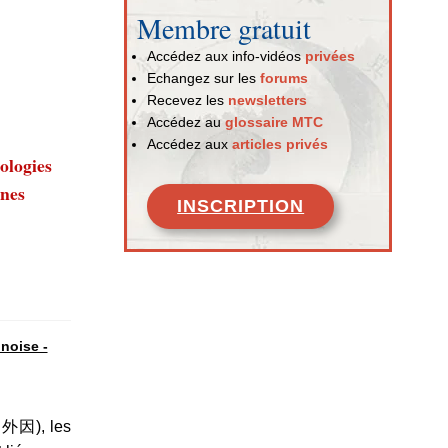
Membre gratuit
Accédez aux info-vidéos
privées
Echangez sur les
forums
Recevez les
newsletters
Accédez au
glossaire MTC
Accédez aux
articles privés
ologies
rnes
INSCRIPTION
noise -
n 外因), les