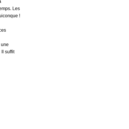
a
temps. Les
uiconque !
nces
r une
l suffit