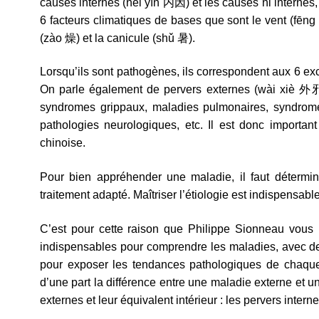
causes internes (nèi yīn 内因) et les causes ni interne
6 facteurs climatiques de bases que sont le vent (fēng 
(zào 燥) et la canicule (shǔ 暑).
Lorsqu’ils sont pathogènes, ils correspondent aux 6 ex
On parle également de pervers externes (wài xiè 外邪).
syndromes grippaux, maladies pulmonaires, syndromes
pathologies neurologiques, etc. Il est donc importa
chinoise.
Pour bien appréhender une maladie, il faut détermin
traitement adapté. Maîtriser l’étiologie est indispensab
C’est pour cette raison que Philippe Sionneau vous 
indispensables pour comprendre les maladies, avec de no
pour exposer les tendances pathologiques de chaque 
d’une part la différence entre une maladie externe et un
externes et leur équivalent intérieur : les pervers interne