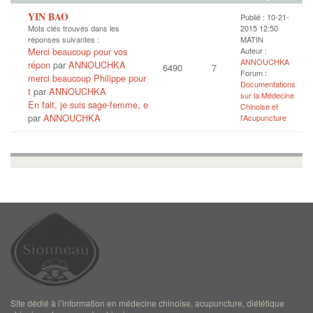
YIN BAO
Publié : 10-21-
Mots clés trouvés dans les
2015 12:50
réponses suivantes :
MATIN
Merci beaucoup pour vos
Auteur :
ANNOUCHKA
répon
par
ANNOUCHKA
6490
7
Forum :
merci beaucoup Philippe pour
Documentations
t
par
ANNOUCHKA
sur la Médecine
En fait, je suis sage-femme, e
Chinoise et
par
ANNOUCHKA
l'Acupuncture
Site dédié à l’information en médecine chinoise, acupuncture, diététique