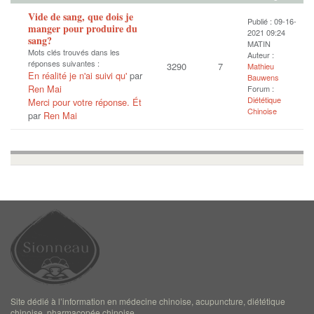
Vide de sang, que dois je
Publié : 09-16-
manger pour produire du
2021 09:24
sang?
MATIN
Mots clés trouvés dans les
Auteur :
réponses suivantes :
3290
7
Mathieu
En réalité je n'ai suivi qu'
par
Bauwens
Ren Mai
Forum :
Diététique
Merci pour votre réponse. Ét
Chinoise
par
Ren Mai
Site dédié à l’information en médecine chinoise, acupuncture, diététique
chinoise, pharmacopée chinoise.