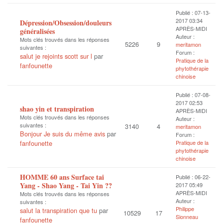
Publié : 07-13-
2017 03:34
Dépression/Obsession/douleurs
APRÈS-MIDI
généralisées
Auteur :
Mots clés trouvés dans les réponses
5226
9
meritamon
suivantes :
Forum :
salut je rejoints scott sur l
par
Pratique de la
fanfounette
phytothérapie
chinoise
Publié : 07-08-
2017 02:53
shao yin et transpiration
APRÈS-MIDI
Mots clés trouvés dans les réponses
Auteur :
suivantes :
3140
4
meritamon
Bonjour Je suis du même avis
par
Forum :
fanfounette
Pratique de la
phytothérapie
chinoise
HOMME 60 ans Surface tai
Publié : 06-22-
Yang - Shao Yang - Tai Yin ??
2017 05:49
APRÈS-MIDI
Mots clés trouvés dans les réponses
Auteur :
suivantes :
Philippe
salut la transpiration que tu
par
10529
17
Sionneau
fanfounette