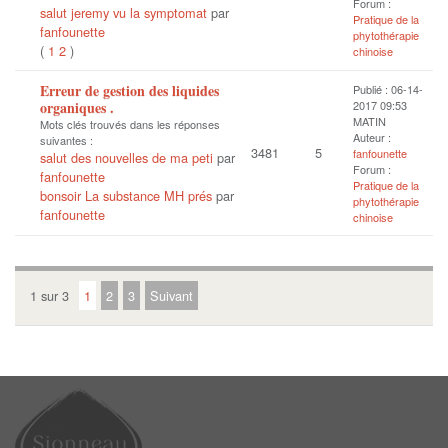
Forum :
salut jeremy vu la symptomat
par
Pratique de la
fanfounette
phytothérapie
(
1
2
)
chinoise
Erreur de gestion des liquides
Publié : 06-14-
organiques .
2017 09:53
MATIN
Mots clés trouvés dans les réponses
Auteur :
suivantes :
3481
5
fanfounette
salut des nouvelles de ma peti
par
Forum :
fanfounette
Pratique de la
bonsoir La substance MH prés
par
phytothérapie
fanfounette
chinoise
1 sur 3
1
2
3
Suivant