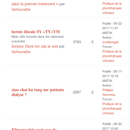
salut le premier traitement n
par
Pratique de la
phytothérapie
fanfounette
chinoise
Publié : 09-22-
2017 11:47
hernie discale SY +TY+YM
MATIN
Mots clés trouvés dans les réponses
Auteur :
suivantes :
3763
5
scottishgab
bonjour Dans ton cas je vois
par
Forum :
fanfounette
Pratique de la
phytothérapie
chinoise
Publié : 09-17-
2017 10:18
MATIN
Auteur :
xiao chai hu tang sur patiente
Philippe
2287
2
dialysé ?
Sionneau
Forum :
Pratique de la
phytothérapie
chinoise
Publié : 08-30-
2017 10:40
Fibromyalgie mais pas de