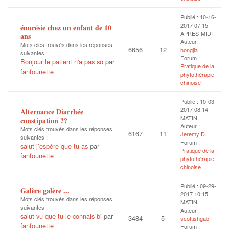
Publié : 10-16-
2017 07:15
énurésie chez un enfant de 10
APRÈS-MIDI
ans
Auteur :
Mots clés trouvés dans les réponses
6656
12
hongjia
suivantes :
Forum :
Bonjour le patient n'a pas so
par
Pratique de la
fanfounette
phytothérapie
chinoise
Publié : 10-03-
2017 08:14
Alternance Diarrhée
MATIN
constipation ??
Auteur :
Mots clés trouvés dans les réponses
6167
11
Jeremy D.
suivantes :
Forum :
salut j’espère que tu as
par
Pratique de la
fanfounette
phytothérapie
chinoise
Publié : 09-29-
Galère galère ...
2017 10:15
Mots clés trouvés dans les réponses
MATIN
suivantes :
Auteur :
salut vu que tu le connais bi
par
3484
5
scottishgab
fanfounette
Forum :