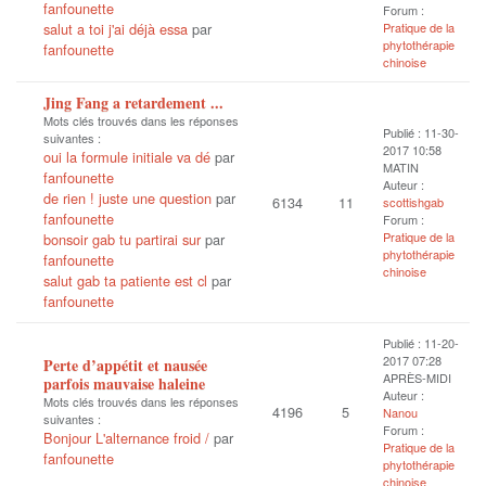
fanfounette
Forum :
salut a toi j'ai déjà essa
par
Pratique de la
phytothérapie
fanfounette
chinoise
Jing Fang a retardement ...
Mots clés trouvés dans les réponses
Publié : 11-30-
suivantes :
2017 10:58
oui la formule initiale va dé
par
MATIN
fanfounette
Auteur :
de rien ! juste une question
par
6134
11
scottishgab
fanfounette
Forum :
Pratique de la
bonsoir gab tu partirai sur
par
phytothérapie
fanfounette
chinoise
salut gab ta patiente est cl
par
fanfounette
Publié : 11-20-
2017 07:28
Perte d’appétit et nausée
APRÈS-MIDI
parfois mauvaise haleine
Auteur :
Mots clés trouvés dans les réponses
4196
5
Nanou
suivantes :
Forum :
Bonjour L'alternance froid /
par
Pratique de la
fanfounette
phytothérapie
chinoise