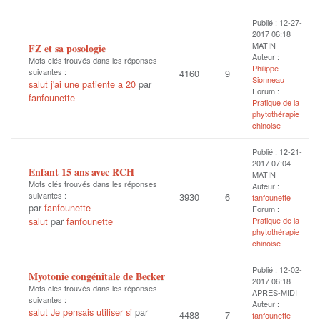
Publié : 12-27-
2017 06:18
MATIN
FZ et sa posologie
Auteur :
Mots clés trouvés dans les réponses
Philippe
suivantes :
4160
9
Sionneau
salut j'ai une patiente a 20
par
Forum :
fanfounette
Pratique de la
phytothérapie
chinoise
Publié : 12-21-
2017 07:04
Enfant 15 ans avec RCH
MATIN
Mots clés trouvés dans les réponses
Auteur :
suivantes :
3930
6
fanfounette
par
fanfounette
Forum :
salut
par
fanfounette
Pratique de la
phytothérapie
chinoise
Publié : 12-02-
Myotonie congénitale de Becker
2017 06:18
Mots clés trouvés dans les réponses
APRÈS-MIDI
suivantes :
Auteur :
salut Je pensais utiliser si
par
4488
7
fanfounette