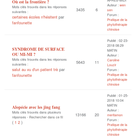
APRÈS-MIDI
Où est la frontière ?
Auteur :
wen
Mots clés trouvés dans les réponses
3435
6
sen
suivantes :
Forum :
certaines écoles n'hésitent
par
Pratique de la
fanfounette
phytothérapie
chinoise
Publié : 02-23-
2018 08:29
SYNDROME DE SURFACE
MATIN
OU MI-MI ?
Auteur :
Mots clés trouvés dans les réponses
Caroline
5643
11
suivantes :
Louzir
salut au vu d'un patient trè
par
Forum :
Pratique de la
fanfounette
phytothérapie
chinoise
Publié : 01-25-
2018 10:04
MATIN
Alopécie avec les jing fang
Auteur :
Mots clés trouvés dans plusieurs
13166
20
meritamon
réponses -
Rechercher dans ce fil
Forum :
(
1
2
)
Pratique de la
phytothérapie
chinoise