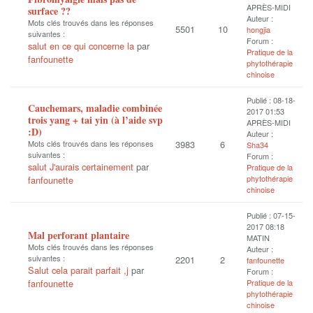
APRÈS-MIDI
surface ??
Auteur :
Mots clés trouvés dans les réponses
5501
10
hongjia
suivantes :
Forum :
salut en ce qui concerne la
par
Pratique de la
fanfounette
phytothérapie
chinoise
Publié : 08-18-
Cauchemars, maladie combinée
2017 01:53
trois yang + tai yin (à l’aide svp
APRÈS-MIDI
:D)
Auteur :
Mots clés trouvés dans les réponses
3983
6
Sha34
suivantes :
Forum :
salut J'aurais certainement
par
Pratique de la
phytothérapie
fanfounette
chinoise
Publié : 07-15-
2017 08:18
Mal perforant plantaire
MATIN
Mots clés trouvés dans les réponses
Auteur :
suivantes :
2201
2
fanfounette
Salut cela parait parfait ,j
par
Forum :
fanfounette
Pratique de la
phytothérapie
chinoise