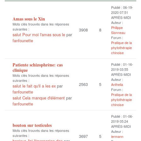
Publié : 06-19-
2020 07:51
APRÈS-MIDI
Amas sous le Xin
Auteur :
Mots clés trouvés dans les réponses
Philippe
suivantes :
3908
8
Sionneau
salut Pour moi l'amas sous le
par
Forum :
fanfounette
Pratique de la
phytothérapie
chinoise
Patiente schizophrène: cas
Publié : 01-16-
clinique
2019 03:55
APRÈS-MIDI
Mots clés trouvés dans les réponses
Auteur :
suivantes :
2563
5
Anthelia
salut le fait qu'il a les ex
par
Forum :
fanfounette
Pratique de la
salut Cela manque d'élément
par
phytothérapie
fanfounette
chinoise
Publié : 01-06-
2019 05:24
bouton sur testicules
APRÈS-MIDI
Mots clés trouvés dans les réponses
Auteur :
suivantes :
3697
5
iermann
bonjour J'ai l'impression dan
par